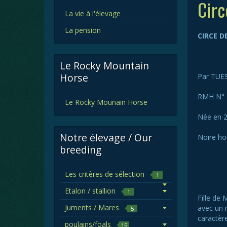
Circ
La vie à l'élevage
La pension
CIRCE D
Le Rocky Mountain
Horse
Par TUE
RMH N° 
Le Rocky Mounain Horse
Née en 
Notre élevage / Our
Noire h
breeding
Les critères de sélection
1
Etalon / stallion
1
Fille de
Juments / Mares
avec un m
5
caractère
poulains/foals
15