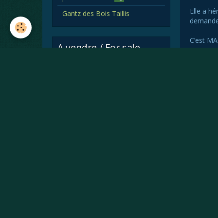
Elle a hé
Gantz des Bois Taillis
demander
C’est MA 
A vendre / For sale
Equita Lyon 2015
Par
Equita Lyon 2015
Formulaires de contact
Contact
Béatrice Caillaud
/Elevage des Bois Taillis