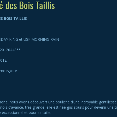
é des Bois Taillis
ES BOIS TAILLIS
SDAY KING et USF MORNING RAIN
2012044855
2012
omozygote
 Mona, nous avons découvert une pouliche d’une incroyable gentilless
ois d’avance, très grande, elle est née gris souris pour devenir une t
 exceptionnel et pour sa taille.