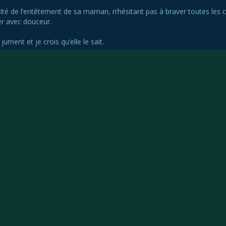
rité de l’entêtement de sa maman, n’hésitant pas à braver toutes les c
 avec douceur.
jument et je crois qu’elle le sait.
tager
Facebook
Twitter
Email